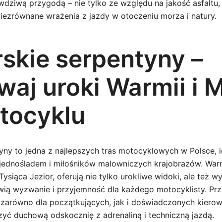
awdziwą przygodą – nie tylko ze względu na jakość asfaltu,
iezrównane wrażenia z jazdy w otoczeniu morza i natury.
skie serpentyny –
waj uroki Warmii i 
tocyklu
yny to jedna z najlepszych tras motocyklowych w Polsce, i
jednośladem i miłośników malowniczych krajobrazów. Warm
Tysiąca Jezior, oferują nie tylko urokliwe widoki, ale też 
owią wyzwanie i przyjemność dla każdego motocyklisty. Prze
zarówno dla początkujących, jak i doświadczonych kiero
zyć duchową odskocznię z adrenaliną i techniczną jazdą.