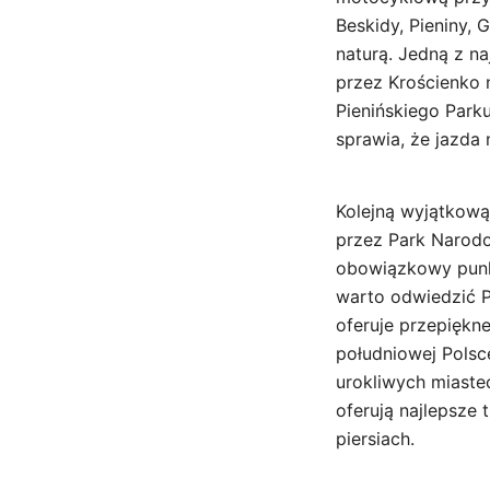
Beskidy, Pieniny, 
naturą. Jedną z n
przez Krościenko 
Pienińskiego Park
sprawia, że jazda 
Kolejną wyjątkową
przez Park Narod
obowiązkowy punk
warto odwiedzić Pr
oferuje przepiękn
południowej Polsc
urokliwych miastec
oferują najlepsze
piersiach.