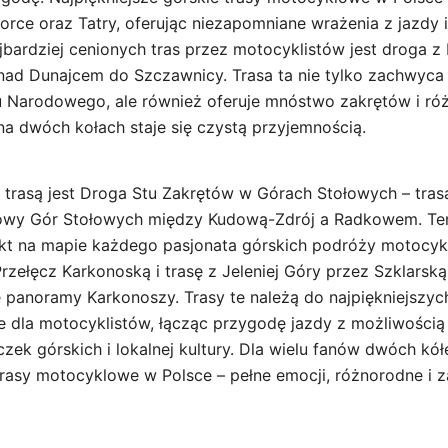
Gorce oraz Tatry, oferując niezapomniane wrażenia z jazdy 
ajbardziej cenionych tras przez motocyklistów jest droga 
nad Dunajcem do Szczawnicy. Trasa ta nie tylko zachwyca
u Narodowego, ale również oferuje mnóstwo zakrętów i róż
na dwóch kołach staje się czystą przyjemnością.
 trasą jest Droga Stu Zakrętów w Górach Stołowych – tra
owy Gór Stołowych między Kudową-Zdrój a Radkowem. Ten
t na mapie każdego pasjonata górskich podróży motocy
zełęcz Karkonoską i trasę z Jeleniej Góry przez Szklarską
e panoramy Karkonoszy. Trasy te należą do najpiękniejszy
e dla motocyklistów, łącząc przygodę jazdy z możliwości
zek górskich i lokalnej kultury. Dla wielu fanów dwóch kół
 trasy motocyklowe w Polsce – pełne emocji, różnorodne i 