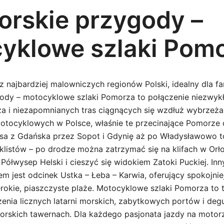
rskie przygody –
yklowe szlaki Pom
z najbardziej malowniczych regionów Polski, idealny dla 
ody – motocyklowe szlaki Pomorza to połączenie niezwyk
a i niezapomnianych tras ciągnących się wzdłuż wybrzeża
motocyklowych w Polsce, właśnie te przecinające Pomorze 
asa z Gdańska przez Sopot i Gdynię aż po Władysławowo 
klistów – po drodze można zatrzymać się na klifach w Orł
Półwysep Helski i cieszyć się widokiem Zatoki Puckiej. I
em jest odcinek Ustka – Łeba – Karwia, oferujący spokojnie
erokie, piaszczyste plaże. Motocyklowe szlaki Pomorza to 
enia licznych latarni morskich, zabytkowych portów i degu
rskich tawernach. Dla każdego pasjonata jazdy na motor