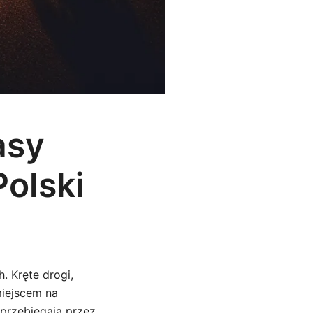
asy
olski
. Kręte drogi,
miejscem na
przebiegają przez