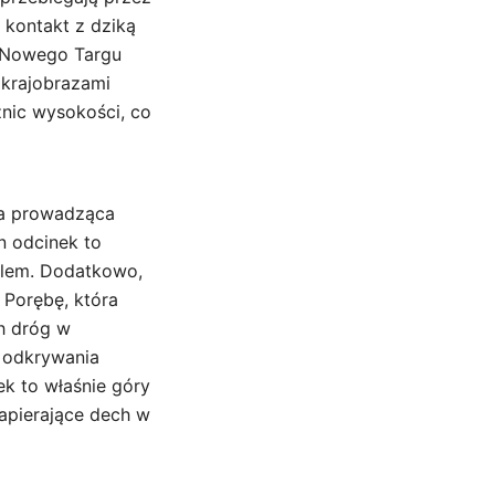
i kontakt z dziką
z Nowego Targu
 krajobrazami
nic wysokości, co
sa prowadząca
 odcinek to
klem. Dodatkowo,
 Porębę, która
ch dróg w
ą odkrywania
ek to właśnie góry
zapierające dech w