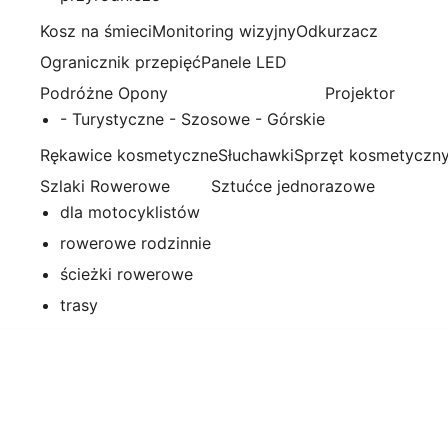
Kosz na śmieci
Monitoring wizyjny
Odkurzacz
Ogranicznik przepięć
Panele LED
Podróżne Opony
Projektor
- Turystyczne - Szosowe - Górskie
Rękawice kosmetyczne
Słuchawki
Sprzęt kosmetyczn
Szlaki Rowerowe
Sztućce jednorazowe
dla motocyklistów
rowerowe rodzinnie
ścieżki rowerowe
trasy