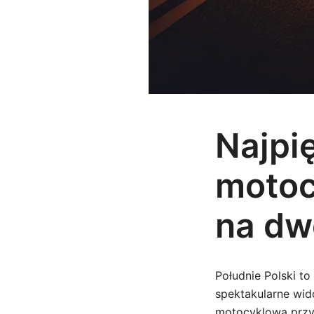
Najpię
motoc
na dw
Południe Polski to
spektakularne wid
motocyklową przyg