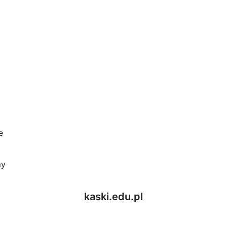
e
my
kaski.edu.pl