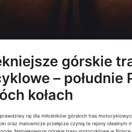
kniejsze górskie tr
yklowe – południe P
óch kołach
 prawdziwy raj dla miłośników górskich tras motocyklowych
oki oraz malownicze przełęcze czynią te rejony idealnym 
odę. Najpiękniejsze górskie trasy motocyklowe w Polsce 