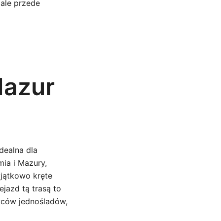
 ale przede
Mazur
dealna dla
ia i Mazury,
wyjątkowo kręte
jazd tą trasą to
wców jednośladów,