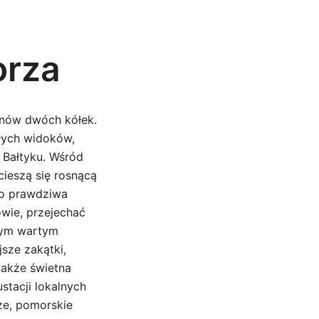
orza
fanów dwóch kółek.
łych widoków,
 Bałtyku. Wśród
cieszą się rosnącą
to prawdziwa
owie, przejechać
nnym wartym
jsze zakątki,
także świetna
stacji lokalnych
ze, pomorskie