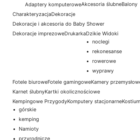
Przejdź
Akcesoria ślubne
Balony
Adaptery komputerowe
do
Charakteryzacja
Dekoracje
treści
Dekoracje i akcesoria do Baby Shower
Dekoracje imprezowe
Drukarka
Dzikie Widoki
noclegi
rekonesanse
rowerowe
wyprawy
Fotele biurowe
Fotele gamingowe
Kamery przemysłow
Karnet ślubny
Kartki okolicznościowe
Kempingowe Przygody
Komputery stacjonarne
Kostiu
górskie
kemping
Namioty
przyrodnicze