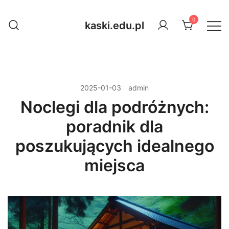
Przejdź
do
0
kaski.edu.pl
treści
2025-01-03
admin
Noclegi dla podróżnych:
poradnik dla
poszukujących idealnego
miejsca