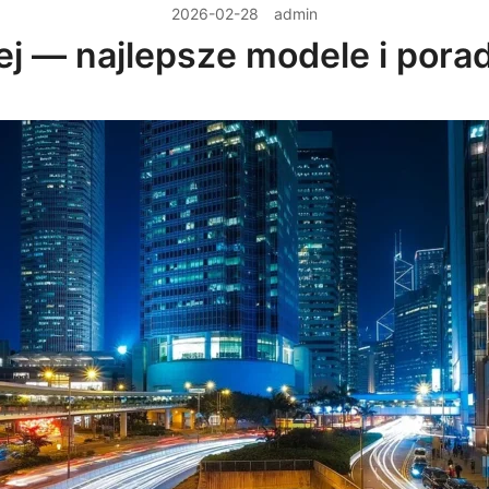
2026-02-28
admin
iej — najlepsze modele i por