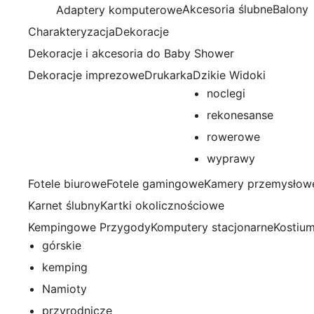
Przejdź
Akcesoria ślubne
Balony
Adaptery komputerowe
do
Charakteryzacja
Dekoracje
treści
Dekoracje i akcesoria do Baby Shower
Dekoracje imprezowe
Drukarka
Dzikie Widoki
noclegi
rekonesanse
rowerowe
wyprawy
Fotele biurowe
Fotele gamingowe
Kamery przemysłow
Karnet ślubny
Kartki okolicznościowe
Kempingowe Przygody
Komputery stacjonarne
Kostiu
górskie
kemping
Namioty
przyrodnicze