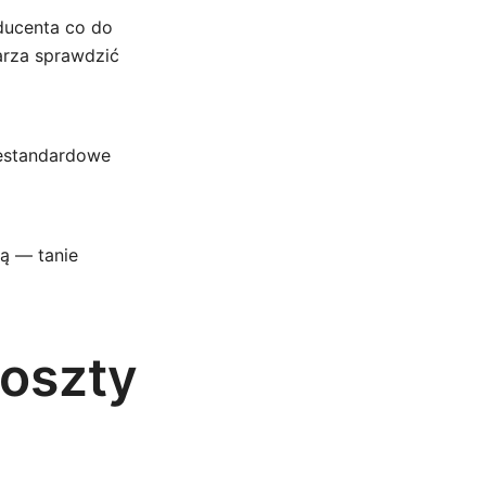
ducenta co do
arza sprawdzić
iestandardowe
ą — tanie
koszty