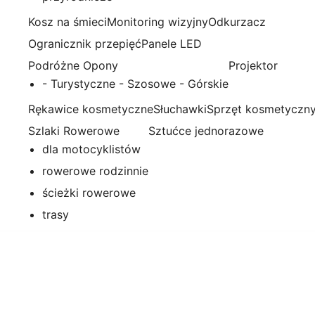
Kosz na śmieci
Monitoring wizyjny
Odkurzacz
Ogranicznik przepięć
Panele LED
Podróżne Opony
Projektor
- Turystyczne - Szosowe - Górskie
Rękawice kosmetyczne
Słuchawki
Sprzęt kosmetyczn
Szlaki Rowerowe
Sztućce jednorazowe
dla motocyklistów
rowerowe rodzinnie
ścieżki rowerowe
trasy