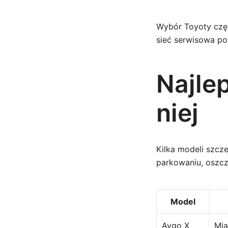
Wybór Toyoty częs
sieć serwisowa po
Najle
niej
Kilka modeli szcz
parkowaniu, oszc
Model
Aygo X
Mia