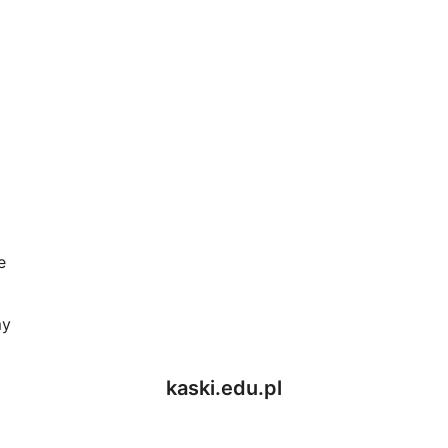
e
my
kaski.edu.pl