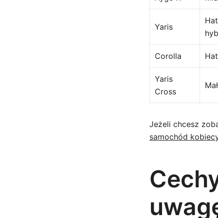
Hat
Yaris
hyb
Corolla
Hat
Yaris
Ma
Cross
Jeżeli chcesz zob
samochód kobiec
Cechy
uwag