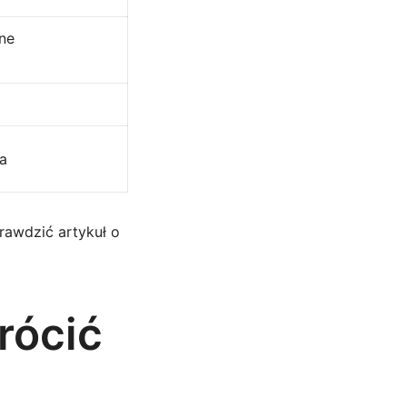
ne
a
rawdzić artykuł o
rócić