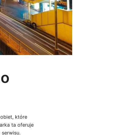
go
obiet, które
rka ta oferuje
 serwisu.