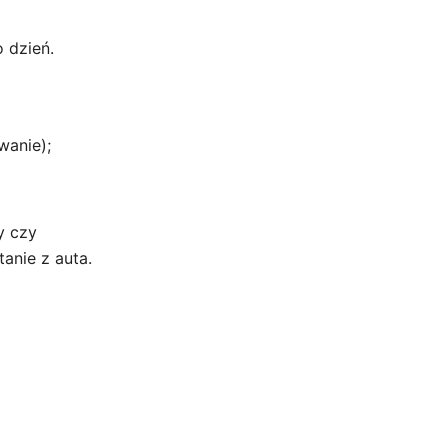
o dzień.
wanie);
y czy
anie z auta.