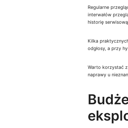
Regularne przeglą
interwałów przegl
historię serwisową
Kilka praktycznyc
odgłosy, a przy h
Warto korzystać z
naprawy u niezna
Budże
eksplo