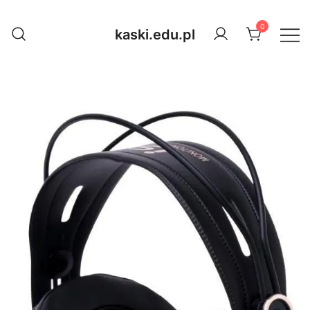
Przejdź
do
0
kaski.edu.pl
treści