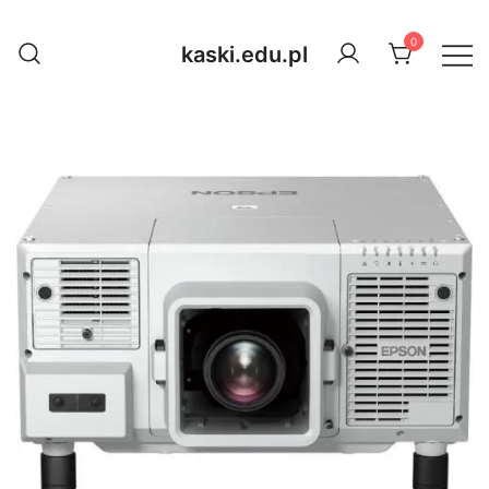
Przejdź
do
0
kaski.edu.pl
treści