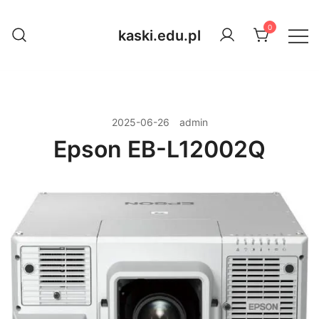
Przejdź
do
0
kaski.edu.pl
treści
2025-06-26
admin
Epson EB-L12002Q