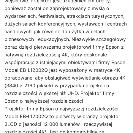
wejściowe. Projektor jest uzupełnieniem oferty,
ponieważ został on zaprojektowany z myślą o
wydarzeniach, festiwalach, atrakcjach turystycznych,
dużych salach konferencyjnych, wystawach i centrach
handlowych, jak również do użytku w celach
biznesowych i edukacyjnych. Niezwykle szczegółowy
obraz dzięki pierwszemu projektorowi firmy Epson z
natywną rozdzielczością 4K, który doskonale
współpracuje z istniejącymi obiektywami firmy Epson.
Model EB-L12002Q jest wyposażony w matryce 4K
opracowane, aby obsługiwać wyświetlanie obrazu 4K
(3840 × 2160 pikseli) w przypadku projekcji o
rozdzielczości większej niż UHD. Projektor firmy
Epson o najwyższej rozdzielczości
Projektor firmy Epson o najwyższej rozdzielczości
Model EB-L12002Q to pierwszy w branży projektor
3LCD o jasności 12 000 lumenów i rzeczywistej
rozdzielczości 4K¹. Jest on kompatybilny ze