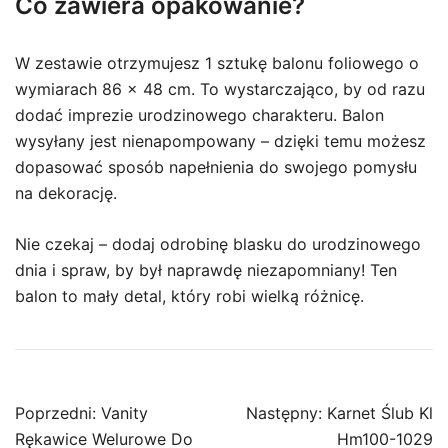
Co zawiera opakowanie?
W zestawie otrzymujesz 1 sztukę balonu foliowego o
wymiarach 86 x 48 cm. To wystarczająco, by od razu
dodać imprezie urodzinowego charakteru. Balon
wysyłany jest nienapompowany – dzięki temu możesz
dopasować sposób napełnienia do swojego pomysłu
na dekorację.
Nie czekaj – dodaj odrobinę blasku do urodzinowego
dnia i spraw, by był naprawdę niezapomniany! Ten
balon to mały detal, który robi wielką różnicę.
Nawigacja
Poprzedni:
Vanity
Następny:
Karnet Ślub Kl
wpisu
Rękawice Welurowe Do
Hm100-1029