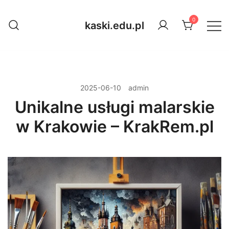
Przejdź
do
0
kaski.edu.pl
treści
2025-06-10
admin
Unikalne usługi malarskie
w Krakowie – KrakRem.pl