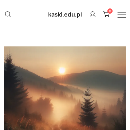
Przejdź
do
0
kaski.edu.pl
treści